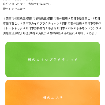
自分に合ったケア、方法でお悩みから
脱出しませんか？
＃四日市骨盤矯正#四日市姿勢矯正#四日市整体腰痛＃四日市整体肩こり#四日
市整体首こり＃四日市カイロプラクティック＃四日市整体頭痛＃四日市姿勢ス
トレートネック＃四日市姿勢猫背＃巻き肩四日市＃不眠＃ホルモンバランス＃
川越富洲原駅より徒歩8分＃免疫力＃自律神経＃目の疲れ＃耳鳴り＃めまい