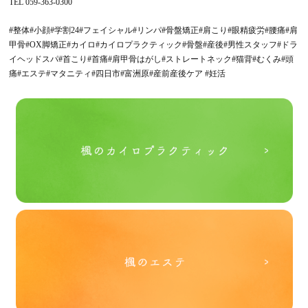
TEL 059-363-0300
#整体#小顔#学割24#フェイシャル#リンパ#骨盤矯正#肩こり#眼精疲労#腰痛#肩
甲骨#OX脚矯正#カイロ#カイロプラクティック#骨盤#産後#男性スタッフ#ドラ
イヘッドスパ#首こり#首痛#肩甲骨はがし#ストレートネック#猫背#むくみ#頭
痛#エステ#マタニティ#四日市#富洲原#産前産後ケア #妊活