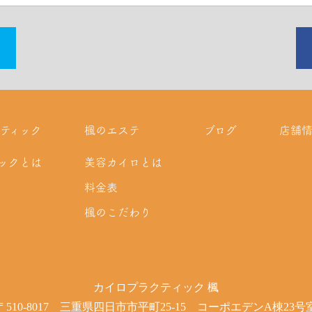
ティック
楓のエステ
ブログ
店舗
ックとは
美容カイロとは
料金表
楓のこだわり
カイロプラクティック 楓
〒510-8017 三重県四日市市平町25-15 コーポエデンA棟23号