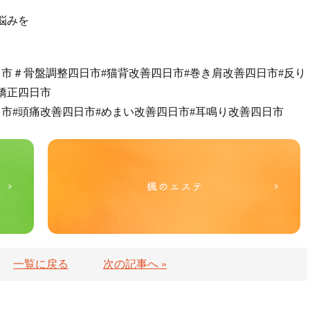
悩みを
市＃骨盤調整四日市#猫背改善四日市#巻き肩改善四日市#反り
矯正四日市
日市#頭痛改善四日市#めまい改善四日市#耳鳴り改善四日市
一覧に戻る
次の記事へ »