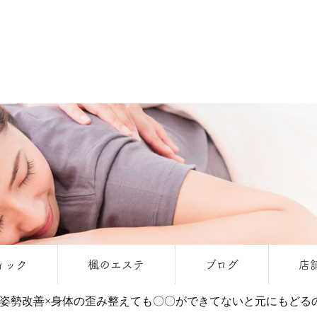
ィック
楓のエステ
ブログ
店
姿勢改善×身体の歪み整えても〇〇ができてないと元にもどる
クとは
美容カイロとは
楓のこだわり
料金表