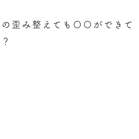
体の歪み整えても〇〇ができて
！？