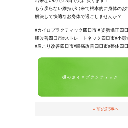
出来ないので2.3日で元に戻ります！
もう戻らない維持が出来て根本的に身体のお
解決して快適なお身体で過ごしませんか？
#カイロプラクティック四日市＃姿勢矯正四日
腰改善四日市#ストレートネック四日市#小顔
#肩こり改善四日市#腰痛改善四日市#整体四
« 前の記事へ